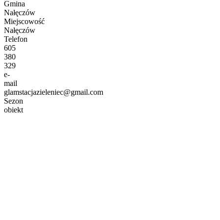
Gmina
Nałęczów
Miejscowość
Nałęczów
Telefon
605
380
329
e-
mail
glamstacjazieleniec@gmail.com
Sezon
obiekt
całoroczny
Zapytaj o
dostępność
Opis obiektu: Glamping Stacja Zieleniec
Glamping Stacja Zieleniec to ekskluzywny camping położony w
malowniczym Nałęczowie na Lubelszczyźnie oferujący pobyt w
luksusowych, całorocznych namiotach w kształcie kopuł. W
komfortowych warunkach można zaznać tu atmosfery lat
dzieciństwa i wakacji spędzanych u dziadków.