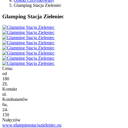
Obiekt Certyfikowany
Glamping Stacja Zieleniec
Glamping Stacja Zieleniec
Cena:
od
180
ZŁ
Kontakt
ul.
Kombatantów
6a,
24-
150
Nałęczów
www.glampingstacjazieleniec.eu