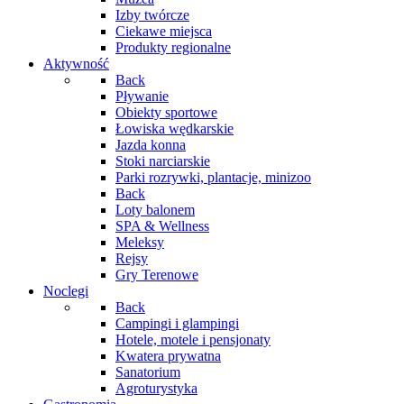
Izby twórcze
Ciekawe miejsca
Produkty regionalne
Aktywność
Back
Pływanie
Obiekty sportowe
Łowiska wędkarskie
Jazda konna
Stoki narciarskie
Parki rozrywki, plantacje, minizoo
Back
Loty balonem
SPA & Wellness
Meleksy
Rejsy
Gry Terenowe
Noclegi
Back
Campingi i glampingi
Hotele, motele i pensjonaty
Kwatera prywatna
Sanatorium
Agroturystyka