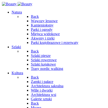
Natura
Back
Wąwozy lessowe
Kamieniołomy
Parki i ogrody
Miejsca widokowe
Akweny i rzeki
Parki krajobrazowe i rezerwaty
Szlaki
Back
Szlaki piesze
Szlaki rowerowe
Szlaki kajakowe
Trasy nordic walking
Kultura
Back
Zamki i pałace
Architektura sakralna
Wille i dworki
Architektura wsi
Galerie sztuki
Back
Muzea