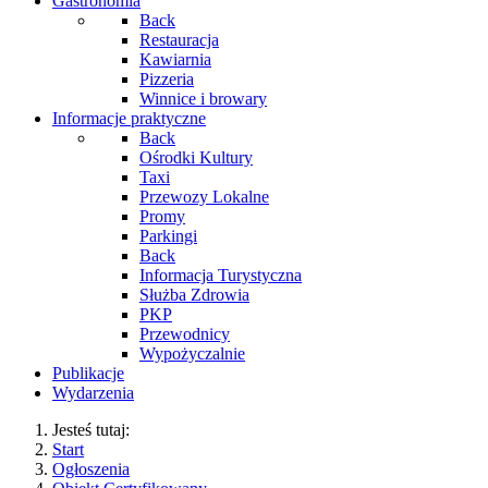
Gastronomia
Back
Restauracja
Kawiarnia
Pizzeria
Winnice i browary
Informacje praktyczne
Back
Ośrodki Kultury
Taxi
Przewozy Lokalne
Promy
Parkingi
Back
Informacja Turystyczna
Służba Zdrowia
PKP
Przewodnicy
Wypożyczalnie
Publikacje
Wydarzenia
Jesteś tutaj:
Start
Ogłoszenia