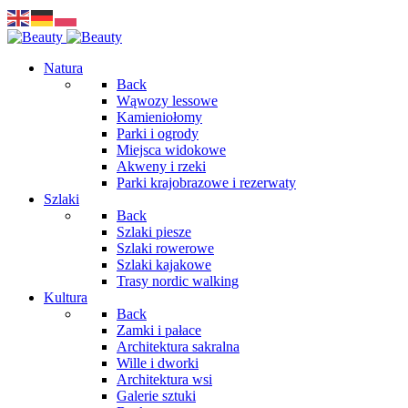
Natura
Back
Wąwozy lessowe
Kamieniołomy
Parki i ogrody
Miejsca widokowe
Akweny i rzeki
Parki krajobrazowe i rezerwaty
Szlaki
Back
Szlaki piesze
Szlaki rowerowe
Szlaki kajakowe
Trasy nordic walking
Kultura
Back
Zamki i pałace
Architektura sakralna
Wille i dworki
Architektura wsi
Galerie sztuki