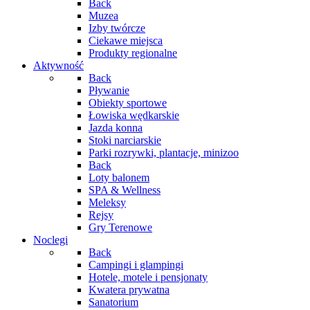
Back
Muzea
Izby twórcze
Ciekawe miejsca
Produkty regionalne
Aktywność
Back
Pływanie
Obiekty sportowe
Łowiska wędkarskie
Jazda konna
Stoki narciarskie
Parki rozrywki, plantacje, minizoo
Back
Loty balonem
SPA & Wellness
Meleksy
Rejsy
Gry Terenowe
Noclegi
Back
Campingi i glampingi
Hotele, motele i pensjonaty
Kwatera prywatna
Sanatorium