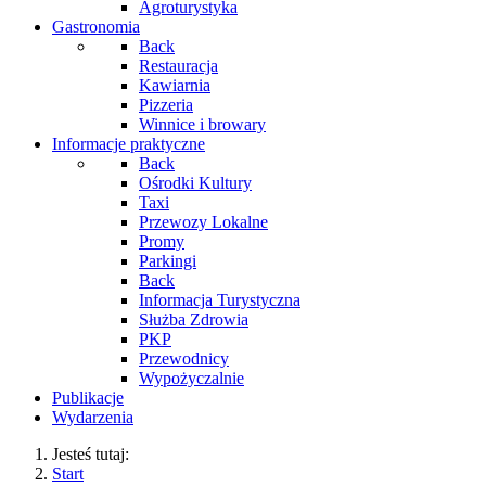
Agroturystyka
Gastronomia
Back
Restauracja
Kawiarnia
Pizzeria
Winnice i browary
Informacje praktyczne
Back
Ośrodki Kultury
Taxi
Przewozy Lokalne
Promy
Parkingi
Back
Informacja Turystyczna
Służba Zdrowia
PKP
Przewodnicy
Wypożyczalnie
Publikacje
Wydarzenia
Jesteś tutaj:
Start